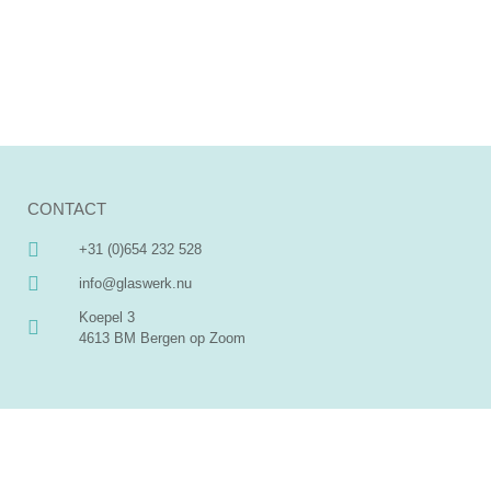
CONTACT
+31 (0)654 232 528
info@glaswerk.nu
Koepel 3
4613 BM Bergen op Zoom
MENU
SOCIAL MEDIA