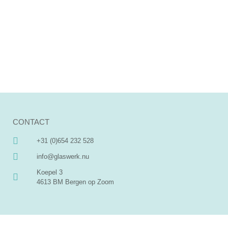
CONTACT
+31 (0)654 232 528
info@glaswerk.nu
Koepel 3
4613 BM Bergen op Zoom
MENU
SOCIAL MEDIA