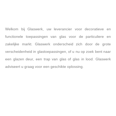
Lorem ipsum dolor sit amet
Welkom bij Glaswerk, uw leverancier voor decoratieve en
consectetur adipiscing elit dolor
functionele toepassingen van glas voor de particuliere en
zakelijke markt. Glaswerk onderscheid zich door de grote
Click Here
verscheidenheid in glastoepassingen, of u nu op zoek bent naar
een glazen deur, een trap van glas of glas in lood. Glaswerk
adviseert u graag voor een geschikte oplossing.